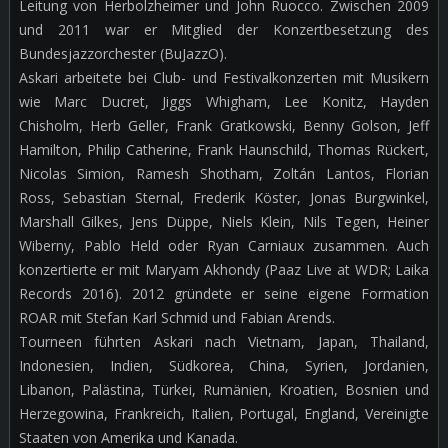
Leitung von Herbolzheimer und John Ruocco. Zwischen 2009
und 2011 war er Mitglied der Konzertbesetzung des
Bundesjazzorchester (BuJazzO).
Askari arbeitete bei Club- und Festivalkonzerten mit Musikern
wie Marc Ducret, Jiggs Whigham, Lee Konitz, Hayden
Chisholm, Herb Geller, Frank Gratkowski, Benny Golson, Jeff
Hamilton, Philip Catherine, Frank Haunschild, Thomas Rückert,
Nicolas Simion, Ramesh Shotham, Zoltán Lantos, Florian
Ross, Sebastian Sternal, Frederik Köster, Jonas Burgwinkel,
Marshall Gilkes, Jens Düppe, Niels Klein, Nils Tegen, Heiner
Wiberny, Pablo Held oder Ryan Carniaux zusammen. Auch
konzertierte er mit Maryam Akhondy (Paaz Live at WDR; Laika
Records 2016). 2012 gründete er seine eigene Formation
ROAR mit Stefan Karl Schmid und Fabian Arends.
Tourneen führten Askari nach Vietnam, Japan, Thailand,
Indonesien, Indien, Südkorea, China, Syrien, Jordanien,
Libanon, Palästina, Türkei, Rumänien, Kroatien, Bosnien und
Herzegowina, Frankreich, Italien, Portugal, England, Vereinigte
Staaten von Amerika und Kanada.