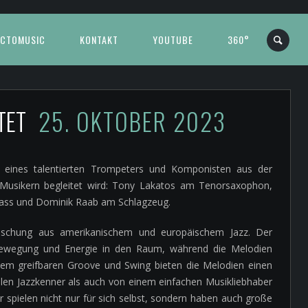
CTOMUSIC
KONTAKT
YOUTUBE
360°
NTET
25. OKTOBER 2023
t eines talentierten Trompeters und Komponisten aus der
 Musikern begleitet wird: Tony Lakatos am Tenorsaxophon,
bass und Dominik Raab am Schlagzeug.
Mischung aus amerikanischem und europäischem Jazz. Der
 Bewegung und Energie in den Raum, während die Melodien
em greifbaren Groove und Swing bieten die Melodien einen
en Jazzkenner als auch von einem einfachen Musikliebhaber
spielen nicht nur für sich selbst, sondern haben auch große