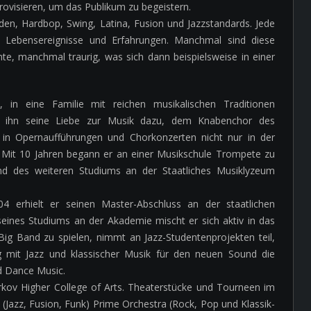
rovisieren, um das Publikum zu begeistern.
den, Hardbop, Swing, Latina, Fusion und Jazzstandards. Jede
e Lebensereignisse und Erfahrungen. Manchmal sind diese
nte, manchmal traurig, was sich dann beispielsweise in einer
 in eine Familie mit reichen musikalischen Traditionen
te ihn seine Liebe zur Musik dazu, dem Knabenchor des
 in Opernaufführungen und Chorkonzerten nicht nur in der
 Mit 10 Jahren begann er an einer Musikschule Trompete zu
nd des weiteren Studiums an der Staatliches Musiklyzeum
 erhielt er seinen Master-Abschluss an der staatlichen
seines Studiums an der Akademie mischt er sich aktiv in das
 Big Band zu spielen, nimmt an Jazz-Studentenprojekten teil,
itig mit Jazz und klassischer Musik für den neuen Sound die
d Dance Music.
kov Higher College of Arts. Theaterstücke und Tourneen im
(Jazz, Fusion, Funk) Prime Orchestra (Rock, Pop und Klassik-