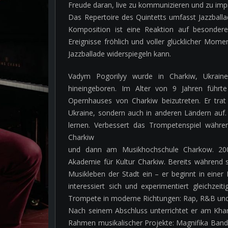
Freude daran, live zu kommunizieren und zu imp
Das Repertoire des Quintetts umfasst Jazzballa
Komposition ist eine Reaktion auf besonder
Ereignisse fröhlich und voller glücklicher Mome
Jazzballade widerspiegeln kann.
Vadym Pogorilyy wurde in Charkiw, Ukraine,
hineingeboren. Im Alter von 9 Jahren führ
Opernhauses von Charkiw beizutreten. Er trat
Ukraine, sondern auch in anderen Ländern auf.
lernen. Verbessert das Trompetenspiel währe
Charkiw
und dann am Musikhochschule Charkow. 2004
Akademie für Kultur Charkiw. Bereits während 
Musikleben der Stadt ein – er beginnt in einer
interessiert sich und experimentiert gleichze
Trompete in moderne Richtungen: Rap, R&B un
Nach seinem Abschluss unterrichtet er am Khar
Rahmen musikalischer Projekte: Magnifika Band 