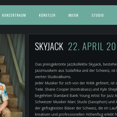
KONZERTRAUM
KÜNSTLER
MUSIK
STUDIO
SKYJACK
22. APRIL 2
Das preisgekrönte Jazzkollektiv Skyjack, besteh
Jazzmusikern aus Südafrika und der Schweiz, ist 
vierten Studioalbums.
Jeder Musiker für sich von der Kritik gefeiert, i
Teile. Shane Cooper (Kontrabass) und Kyle Sheph
begehrten Standard Bank Young Artist for Jazz A
Schweizer Musiker Marc Stucki (Saxophon) und 
der gefragtesten Bläser der Schweiz, die im Lau
kreativen und professionellen Höhenflug erlebt