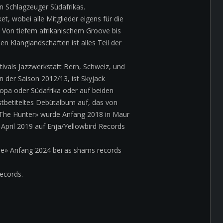
n Schlagzeuger Südafrikas.
t, wobei alle Mitglieder eigens für die
 Von tiefem afrikanischem Groove bis
 Klanglandschaften ist alles Teil der
vals Jazzwerkstatt Bern, Schweiz, und
n der Saison 2012/13, ist Skyjack
ropa oder Südafrika oder auf beiden
stbetiteltes Debütalbum auf, das von
m «The Hunter» wurde Anfang 2018 in Maur
pril 2019 auf Enja/Yellowbird Records
cle» Anfang 2024 bei as shams records
Records.