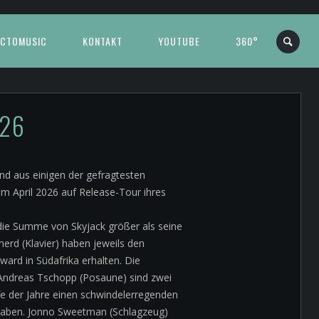
CTOMUSIC
KONTAKT
YOUTUBE
360°
026
end aus einigen der gefragtesten
im April 2026 auf Release-Tour ihres
st die Summe von Skyjack größer als seine
erd (Klavier) haben jeweils den
ward in Südafrika erhalten. Die
Andreas Tschopp (Posaune) sind zwei
fe der Jahre einen schwindelerregenden
 haben. Jonno Sweetman (Schlagzeug)