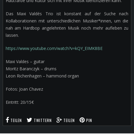
Hautfarbe und Kultur sich mit ihrer Musik identifizieren kann.
Das Maxi Valdés Trio ist konstant auf der Suche nach
Kollaborationen mit unterschiedlichen Musiker*innen, um die
nah am Hardbop angelehnten Musik noch mehr aufleben zu
lassen.
https://www.youtube.com/watch?v=kQY_EIMK8BE
Maxi Valdes – guitar
Moritz Baranczyk – drums
Leon Richenhagen – hammond organ
Fotos: Joan Chavez
Eintritt: 20/15€
TEILEN
TWITTERN
TEILEN
PIN