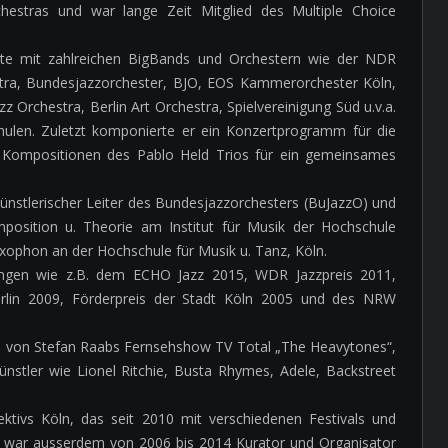
hestras und war lange Zeit Mitglied des Multiple Choice
tete mit zahlreichen BigBands und Orchestern wie der NDR
ra, Bundesjazzorchester, BJO, EOS Kammerorchester Köln,
 Orchestra, Berlin Art Orchestra, Spielvereinigung Süd u.v.a.
ulen. Zuletzt komponierte er ein Konzertprogramm für die
 Kompositionen des Pablo Held Trios für ein gemeinsames
ünstlerischer Leiter des Bundesjazzorchesters (BuJazzO) und
position u. Theorie am Institut für Musik der Hochschule
Saxophon an der Hochschule für Musik u. Tanz, Köln.
hnungen wie z.B. dem ECHO Jazz 2015, WDR Jazzpreis 2011,
erlin 2009, Förderpreis der Stadt Köln 2005 und des NRW
d von Stefan Raabs Fernsehshow TV Total „The Heavytones“,
ünstler wie Lionel Ritchie, Busta Rhymes, Adele, Backstreet
ktivs Köln, das seit 2010 mit verschiedenen Festivals und
d war ausserdem von 2006 bis 2014 Kurator und Organisator