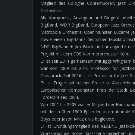
Mitglied des Cologne Contemporary Jazz Orc
Orchestras.
Als Komponist, Arrangeur und Dirigent arbei
BigBand, WDR BigBand, European Jazz Orchest
Metropole Orchestra, Oper Münster, Lucerne Jazz
sowie vielen BigBands deutscher Musikhochsch
NDR BigBand + Jim Black und arrangierte die
Projekt mit dem EOS Kammerorchester Köln.
Er ist seit 2011 gemeinsam mit Jiggs Whigham k
war von 2009 bis 2016 Professor für Jazzkom
Osnabrück. Seit 2016 ist er Professor für Jazz-
Er ist Träger zahlreicher Preise u. Auszeic
Europäischer Komponisten Preis der Stadt B
Förderpreises 2004.
Von 2001 bis 2009 war er Mitglied der Hausban
mit der in über 1500 Episoden internationale K
Boys oder Jason Mraz u.v.a begleitete.
Er ist Gründungsmitglied des KLAENG Jazzkolle
Workshops die Kölner Jazzszene bereichert un