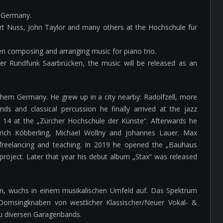
t Germany.
t Nuss, John Taylor and many others at the Hochschule für
n composing and arranging music for piano trio.
r Rundfunk Saarbrücken, the music will be released as an
hern Germany. He grew up in a city nearby: Radolfzell, more
ands and classical percussion he finally arrived at the jazz
14 at the „Zürcher Hochschule der Künste“. Afterwards he
nrich Köbberling, Michael Wollny and Johannes Lauer. Max
is freelancing and teaching. In 2019 he opened the „Bauhaus
 project. Later that year his debut album „Stax“ was released
hn, wuchs in einem musikalischen Umfeld auf. Das Spektrum
 Domsingknaben von westlicher Klassischer/Neuer Vokal- &
u diversen Garagenbands.