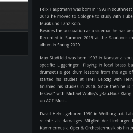
Felix Hauptmann was born in 1993 in southwes
2012 he moved to Cologne to study with Huber
Musik und Tanz Köln.
Besides the occupation as a sideman he has bee
Recorded in Summer 2019 at the Saarländische
album in Spring 2020.
Max Stadtfeld was born 1993 in Konstanz, sout
specific: Liggeringen. Playing in local brass b
drumset.He got drum lessons from the age of 
started his studies at HMT Leipzig with Hei
finishied his studies in 2018. Since then he 
festival“ with Michael Wollny’s „Bau.Haus.Klang
on ACT Music.
David Helm, geboren 1990 in Weilburg a.d. La
reichte als damaliges Mitglied der Limburger
Kammermusik, Oper & Orchestermusik bis hin z