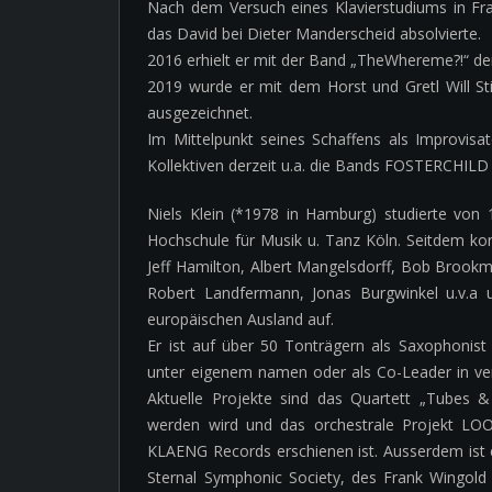
Nach dem Versuch eines Klavierstudiums in Fra
das David bei Dieter Manderscheid absolvierte.
2016 erhielt er mit der Band „TheWhereme?!“ den
2019 wurde er mit dem Horst und Gretl Will Sti
ausgezeichnet.
Im Mittelpunkt seines Schaffens als Improvis
Kollektiven derzeit u.a. die Bands FOSTERCH
Niels Klein (*1978 in Hamburg) studierte vo
Hochschule für Musik u. Tanz Köln. Seitdem kon
Jeff Hamilton, Albert Mangelsdorff, Bob Brookm
Robert Landfermann, Jonas Burgwinkel u.v.a u
europäischen Ausland auf.
Er ist auf über 50 Tonträgern als Saxophonist 
unter eigenem namen oder als Co-Leader in ver
Aktuelle Projekte sind das Quartett „Tubes &
werden wird und das orchestrale Projekt L
KLAENG Records erschienen ist. Ausserdem ist er
Sternal Symphonic Society, des Frank Wingold 