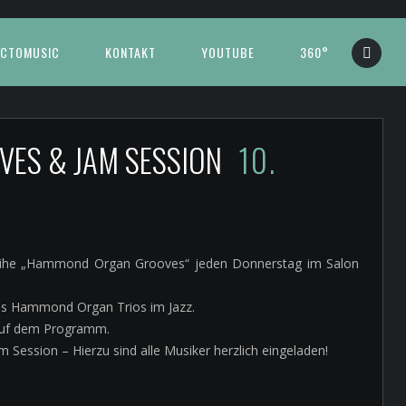
CTOMUSIC
KONTAKT
YOUTUBE
360°
ES & JAM SESSION
10.
Reihe „Hammond Organ Grooves“ jeden Donnerstag im Salon
des Hammond Organ Trios im Jazz.
 auf dem Programm.
m Session – Hierzu sind alle Musiker herzlich eingeladen!