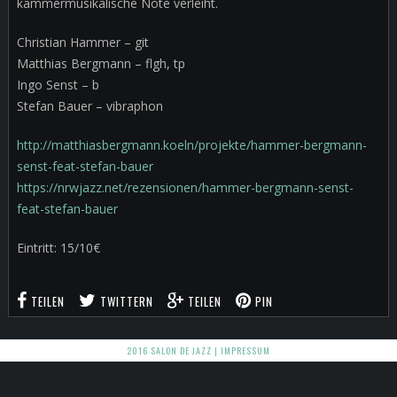
kammermusikalische Note verleiht.
Christian Hammer – git
Matthias Bergmann – flgh, tp
Ingo Senst – b
Stefan Bauer – vibraphon
http://matthiasbergmann.koeln/projekte/hammer-bergmann-
senst-feat-stefan-bauer
https://nrwjazz.net/rezensionen/hammer-bergmann-senst-
feat-stefan-bauer
Eintritt: 15/10€
TEILEN
TWITTERN
TEILEN
PIN
2016 SALON DE JAZZ |
IMPRESSUM