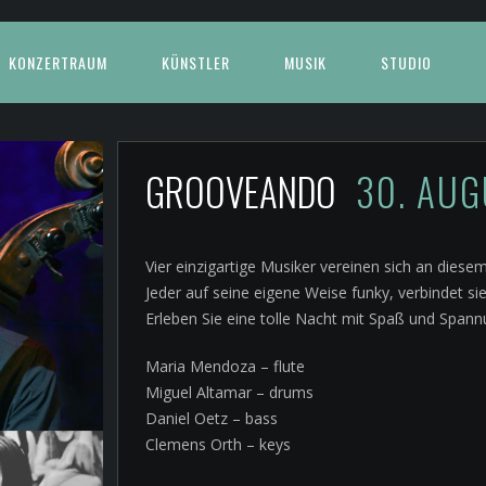
KONZERTRAUM
KÜNSTLER
MUSIK
STUDIO
GROOVEANDO
30. AU
Vier einzigartige Musiker vereinen sich an dies
Jeder auf seine eigene Weise funky, verbindet s
Erleben Sie eine tolle Nacht mit Spaß und Spann
Maria Mendoza – flute
Miguel Altamar – drums
Daniel Oetz – bass
Clemens Orth – keys