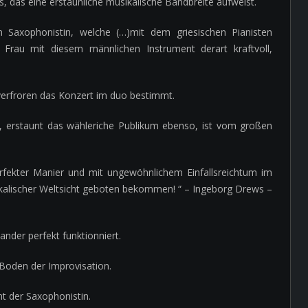
 das eine erstaunliche musikalische Bandbreite aufweist.
 Saxophonistin, welche (…)mit dem griesischen Pianisten
Frau mit diesem männlichen Instrument derart kraftvoll,
nverfroren das Konzert im duo bestimmt.
rn, erstaunt das wähleriche Publikum ebenso, ist vom großen
rfekter Manier und mit ungewöhnlichem Einfallsreichtum im
ikalischer Weltsicht geboten bekommen! “ – Ingeborg Drews –
ander perfekt funktionniert.
 Boden der Improvisation.
t der Saxophonistin.