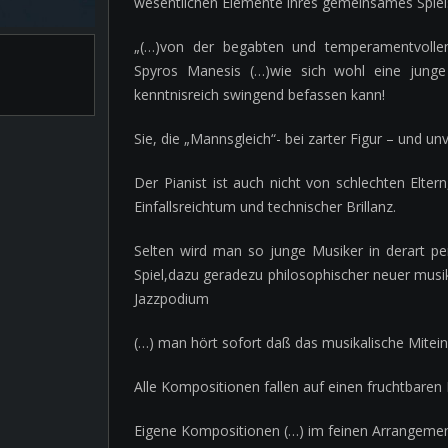
wesentlichen Elemente ihres gemeinsames Spiels,
„(…)von der begabten und temperamentvollen
Spyros Manesis (…)wie sich wohl eine junge 
kenntnisreich swingend befassen kann!
Sie, die „Mannsgleich“- bei zarter Figur – und u
Der Pianist ist auch nicht von schlechten Elte
Einfallsreichtum und technischer Brillanz.
Selten wird man so junge Musiker in derart pe
Spiel,dazu geradezu philosophischer neuer mus
Jazzpodium
(…) man hört sofort daß das musikalische Mitein
Alle Kompositionen fallen auf einen fruchtbaren
Eigene Kompositionen (…) im feinen Arrangemen