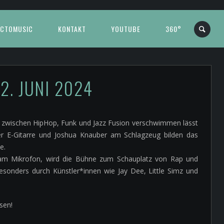
CTOMUSIC
KONTAKT
YOUTUBE
360°
S
2. JUNI 2024
 zwischen HipHop, Funk und Jazz Fusion verschwimmen lässt
r E-Gitarre und Joshua Knauber am Schlagzeug bilden das
e.
am Mikrofon, wird die Bühne zum Schauplatz von Rap und
 besonders durch Künstler*innen wie Jay Dee, Little Simz und
sen!