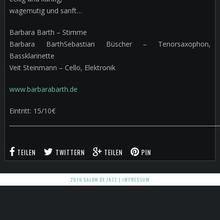
wagemutig und sanft…
Barbara Barth – Stimme
Barbara BarthSebastian Büscher – Tenorsaxophon,
Bassklarinette
Veit Steinmann – Cello, Elektronik
www.barbarabarth.de
Eintritt: 15/10€
_______________________________________________________________________
TEILEN
TWITTERN
TEILEN
PIN
2016 SALON DE JAZZ |
IMPRESSUM