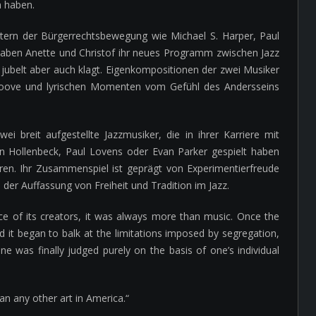
n haben.
tern der Bürgerrechtsbewegung wie Michael S. Harper, Paul
ben Anette und Christof ihr neues Programm zwischen Jazz
, jubelt aber auch klagt. Eigenkompositionen der zwei Musiker
Groove und lyrischen Momenten vom Gefühl des Andersseins
i breit aufgestellte Jazzmusiker, die in ihrer Karriere mit
n Hollenbeck, Paul Lovens oder Evan Parker gespielt haben
aren. Ihr Zusammenspiel ist geprägt von Experimentierfreude
 der Auffassung von Freiheit und Tradition im Jazz.
ce of its creators, it was always more than music. Once the
d it began to balk at the limitations imposed by segregation,
ne was finally judged purely on the basis of one’s individual
an any other art in America.“