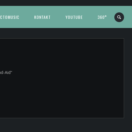
CTOMUSIC
KONTAKT
YOUTUBE
360°
nd-Aid“