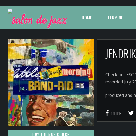
HOME
TERMINE
JENDRI
Check out ESC 2
recorded July 
produced and m
TEILEN
BUY THE MUSIC HERE