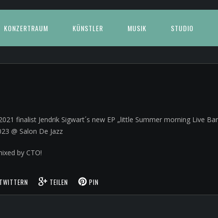
KONZERTRAUM
KÜNSTLER
MUSIK
STUDIO
K
021 finalist Jendrik Sigwart´s new EP „little Summer morning Live Ba
2023 @ Salon De Jazz
ixed by CTO!
TWITTERN
TEILEN
PIN