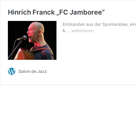
Hinrich Franck „FC Jamboree“
Entstanden aus der Spontanidee, ein
Hinrich
& …
weiterlesen
Franck
„FC
Jamboree“
Salon de Jazz